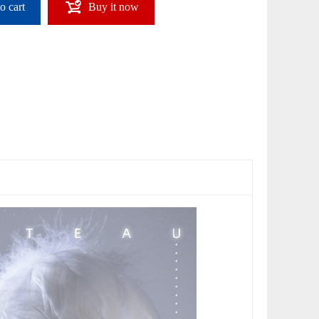
o cart
Buy it now