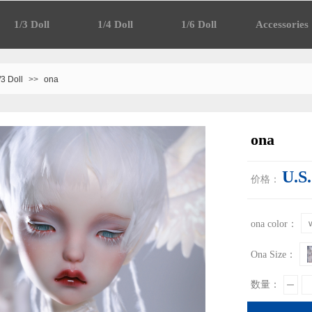
1/3 Doll
1/4 Doll
1/6 Doll
Accessories
/3 Doll
>>
ona
ona
U.S
价格：
ona color：
Ona Size：
数量：