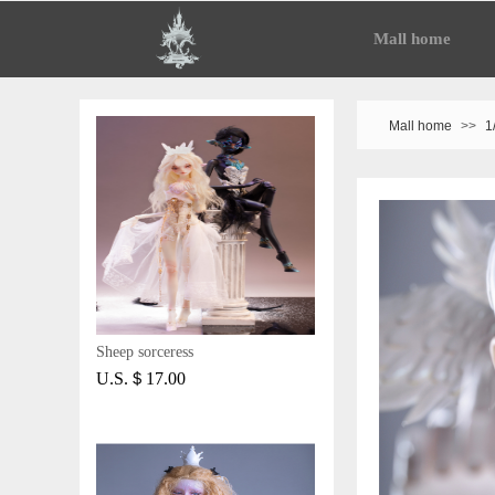
Mall home
Mall home
>>
1
Sheep sorceress
U.S.＄17.00