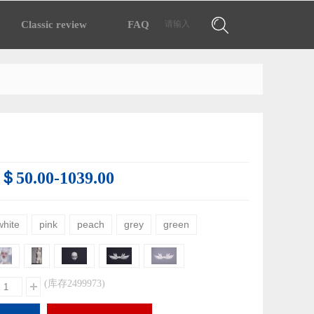
搜索
Classic review
FAQ
.＄50.00-1039.00
white
pink
peach
grey
green
(库存
2499973
)