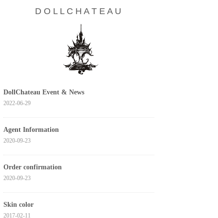
D O L L C H A T E A U
DollChateau Event & News
2022-06-29
Agent Information
2020-09-23
Order confirmation
2020-09-23
Skin color
2017-02-11