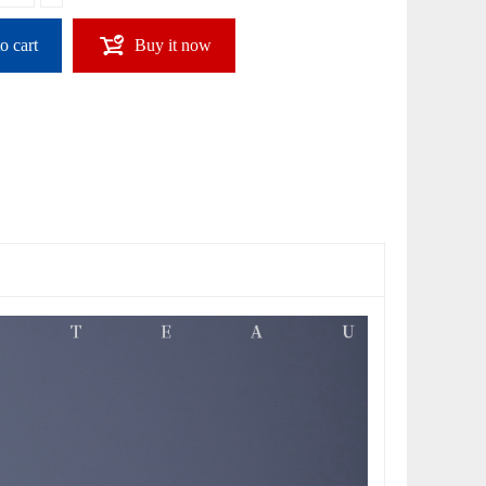
o cart
Buy it now