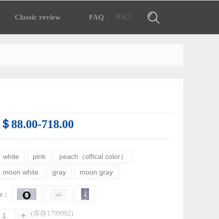
搜索
Classic review
FAQ
.＄88.00-718.00
white
pink
peach（offical color）
moon white
gray
moon gray
ize：
(库存
1799982
)