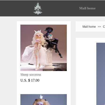
Mall home
Mall home
>>
C
Sheep sorceress
U.S.＄17.00