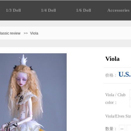
1/3 Doll
1/4 Doll
1/6 Doll
Accessories
lassic review
>>
Viola
Viola
U.S
价格：
Viola / Club
color：
Viola/Elves S
数量：