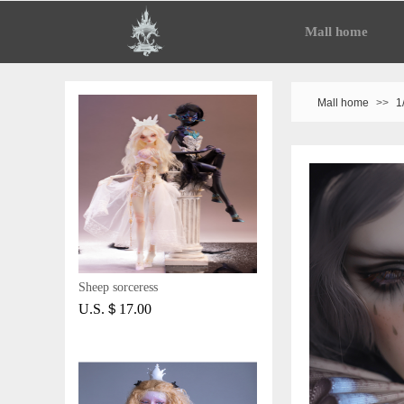
Mall home
Mall home
>>
1
Sheep sorceress
U.S.＄17.00