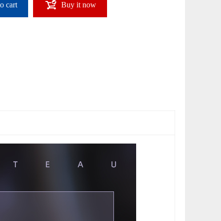
o cart
Buy it now