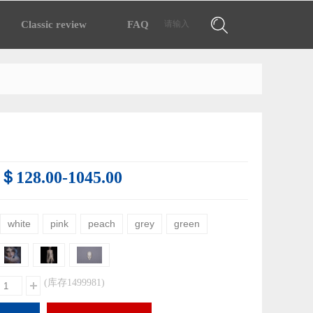
搜索
Classic review
FAQ
.＄128.00-1045.00
white
pink
peach
grey
green
(库存
1499981
)