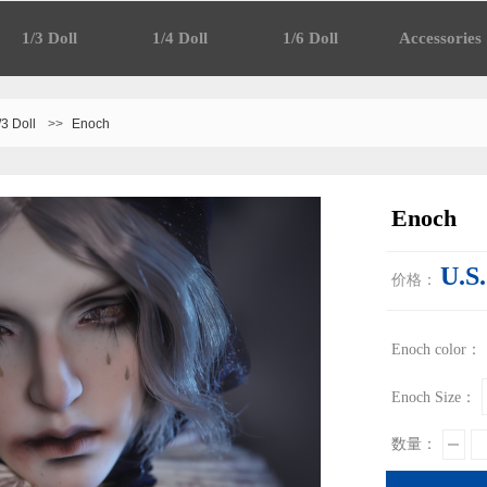
1/3 Doll
1/4 Doll
1/6 Doll
Accessories
/3 Doll
>>
Enoch
Enoch
U.S
价格：
Enoch color：
Enoch Size：
数量：